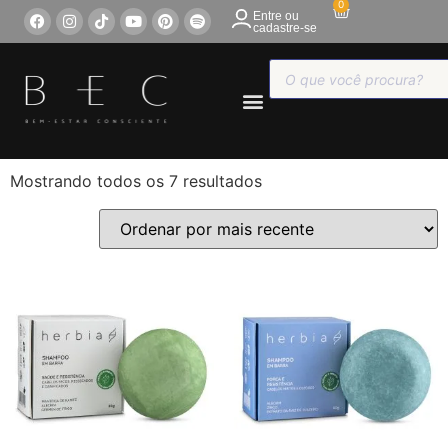
0
Entre ou
cadastre-se
COMPRE ONLINE
Mostrando todos os 7 resultados