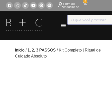
0
Entre ou
cadastre-se
COMPRE ONLINE
Início
/
1, 2, 3 PASSOS
/ Kit Completo | Ritual de
Cuidado Absoluto