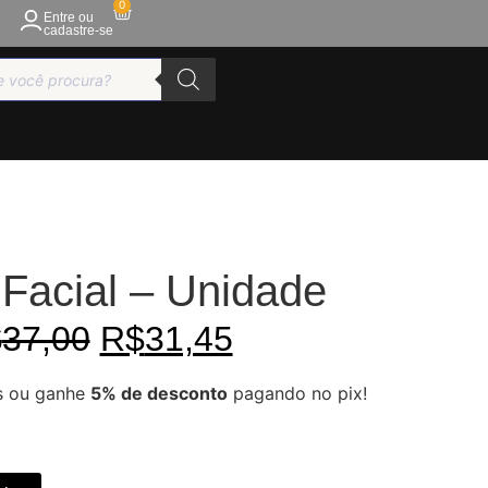
0
Entre ou
cadastre-se
 Facial – Unidade
$
37,00
R$
31,45
s ou ganhe
5% de desconto
pagando no pix!