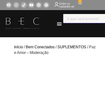
0
Entre ou
cadastre-se
COMPRE ONLINE
Início
/
Bem Conectados
/
SUPLEMENTOS
/ Paz
e Amor – Moderação