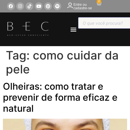
0
Entre ou
cadastre-se
COMPRE ONLINE
Tag:
como cuidar da
pele
Olheiras: como tratar e
prevenir de forma eficaz e
natural